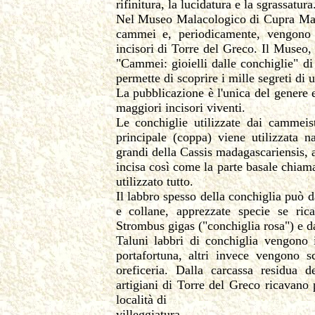
rifinitura, la lucidatura e la sgrassatura
Nel Museo Malacologico di Cupra Mari
cammei e, periodicamente, vengono pr
incisori di Torre del Greco. Il Museo,
"Cammei: gioielli dalle conchiglie" d
permette di scoprire i mille segreti di
La pubblicazione è l'unica del genere es
maggiori incisori viventi.
Le conchiglie utilizzate dai cammeist
principale (coppa) viene utilizzata 
grandi della Cassis madagascariensis, 
incisa così come la parte basale chiama
utilizzato tutto.
Il labbro spesso della conchiglia può da
e collane, apprezzate specie se rica
Strombus gigas ("conchiglia rosa") e da
Taluni labbri di conchiglia vengono i
portafortuna, altri invece vengono s
oreficeria. Dalla carcassa residua d
artigiani di Torre del Greco ricavano 
località di
villeggiatura.